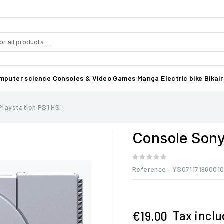
mputer science
Consoles & Video Games
Manga
Electric bike Bikair
Playstation PS1 HS !
Console Sony 
Reference
: YS07117196001
Tax incl
€19.00