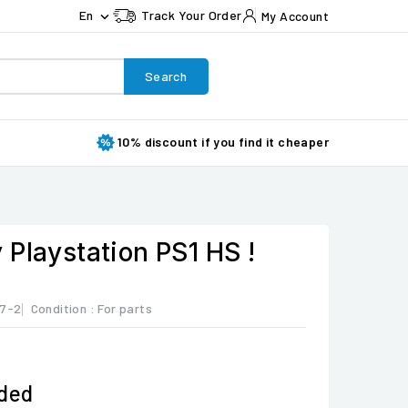
En
Track Your Order
My Account

Search
10% discount if you find it cheaper
Playstation PS1 HS !
07-2
Condition :
For parts
uded