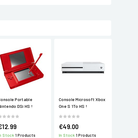
Console Portable
Console Microsoft Xbox
Nintendo DSi HS !
One S 1To HS !
€12.99
€49.00
In Stock
1 Products
In Stock
1 Products