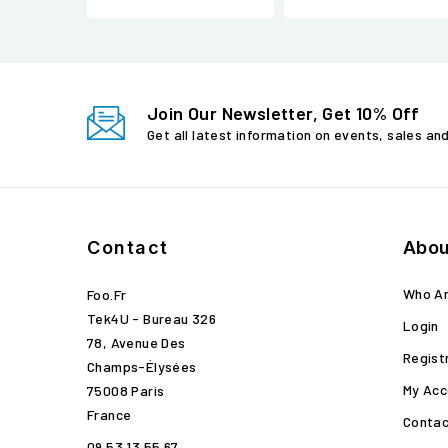
Join Our Newsletter, Get 10% Off
Get all latest information on events, sales an
Contact
Abou
Who A
Foo.fr
Tek4U - Bureau 326
Login
78, Avenue Des
Regist
Champs-Élysées
My Acc
75008 Paris
France
Contac
09 53 13 55 67