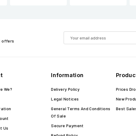
d offers
t
Information
Produc
re We?
Delivery Policy
Prices Dr
Legal Notices
New Prod
ration
General Terms And Conditions
Best Sale
Of Sale
ount
Secure Payment
t Us
Refund Policy