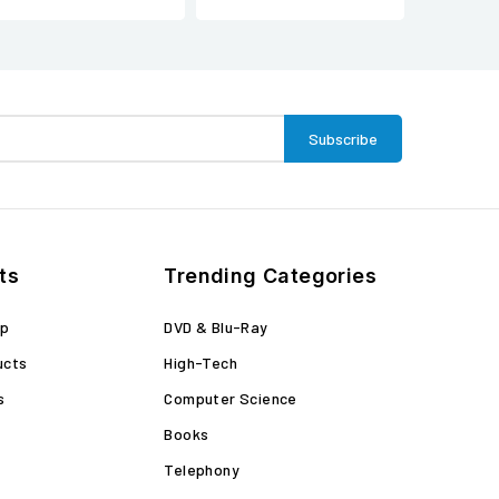
ts
Trending Categories
op
DVD & Blu-Ray
ucts
High-Tech
s
Computer Science
Books
Telephony