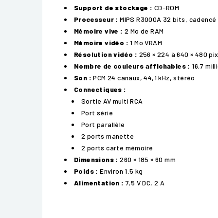
Support de stockage :
CD-ROM
Processeur :
MIPS R3000A 32 bits, cadencé
Mémoire vive :
2 Mo de RAM
Mémoire vidéo :
1 Mo VRAM
Résolution vidéo :
256 × 224 à 640 × 480 pix
Nombre de couleurs affichables :
16,7 mill
Son :
PCM 24 canaux, 44,1 kHz, stéréo
Connectiques :
Sortie AV multi RCA
Port série
Port parallèle
2 ports manette
2 ports carte mémoire
Dimensions :
260 × 185 × 60 mm
Poids :
Environ 1,5 kg
Alimentation :
7,5 V DC, 2 A