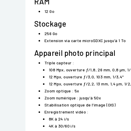
RAM
12 Go
Stockage
256 Go
Extension via carte microSDXC jusqu'à 1 To
Appareil photo principal
Triple capteur :
108 Mpx, ouverture ƒ/1,8, 26 mm, 0,8 µm, 1/
12 Mpx, ouverture ƒ/3,0, 103 mm, 1/3,4"
12 Mpx, ouverture ƒ/2,2, 13 mm, 1,4 µm, 1/2
Zoom optique : 5x
Zoom numérique : jusqu'à 50x
Stabilisation optique de l'image (OIS)
Enregistrement vidéo :
8K à 24 i/s
4K à 30/60 i/s