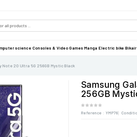
mputer science
Consoles & Video Games
Manga
Electric bike Bikair
 Note 20 Ultra 5G 256GB Mystic Black
Samsung Gala
256GB Mysti
Reference
: YMP76
Conditi