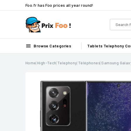
Foo.fr has Foo prices all year round!

Browse Categories
Tablets
Telephony
Co
Home
High-Tech
Telephony
Téléphones
Samsung Galaxy