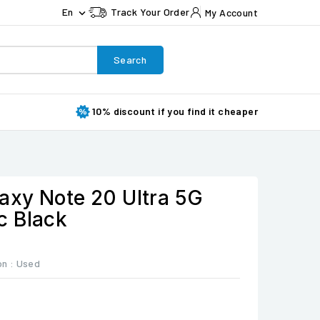
En
Track Your Order
My Account

Search
10% discount if you find it cheaper
xy Note 20 Ultra 5G
c Black
on :
Used