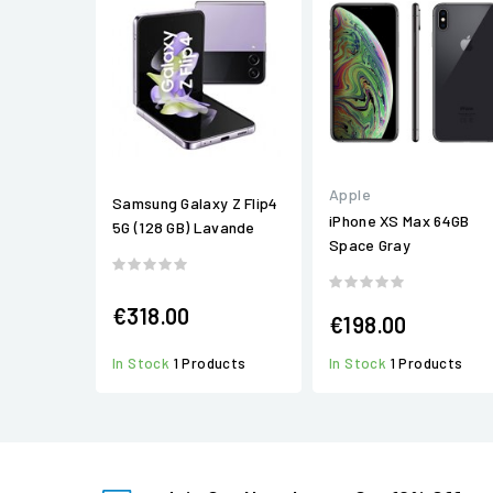
Apple
Samsung Galaxy Z Flip4
iPhone XS Max 64GB
5G (128 GB) Lavande
Space Gray
€318.00
€198.00
In Stock
1 Products
In Stock
1 Products