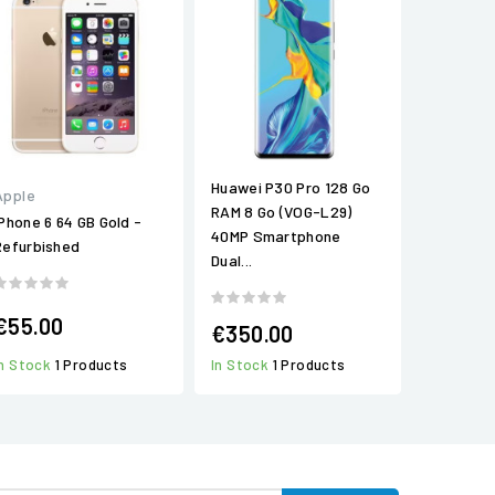
Huawei P30 Pro 128 Go
Apple
RAM 8 Go (VOG-L29)
IPhone 6 64 GB Gold -
40MP Smartphone
Refurbished
Dual...
€55.00
€350.00
In Stock
1 Products
In Stock
1 Products