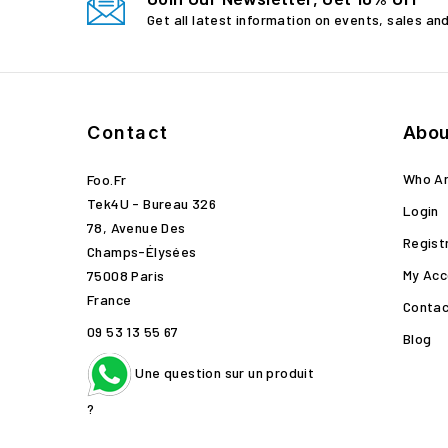
Get all latest information on events, sales an
Contact
Abou
Who A
Foo.fr
Tek4U - Bureau 326
Login
78, Avenue Des
Regist
Champs-Élysées
My Acc
75008 Paris
France
Contac
09 53 13 55 67
Blog
Une question sur un produit
?