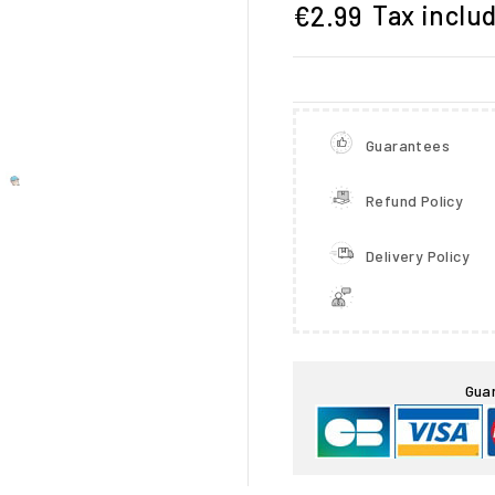
Tax inclu
€2.99
Guarantees
Refund Policy
Delivery Policy

Gua