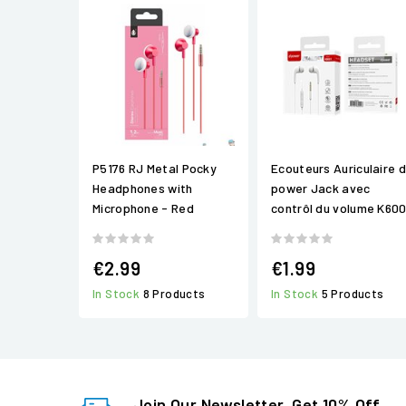
P5176 RJ Metal Pocky
Ecouteurs Auriculaire 
Headphones with
power Jack avec
Microphone - Red
contrôl du volume K600
€2.99
€1.99
In Stock
8 Products
In Stock
5 Products
Join Our Newsletter, Get 10% Off