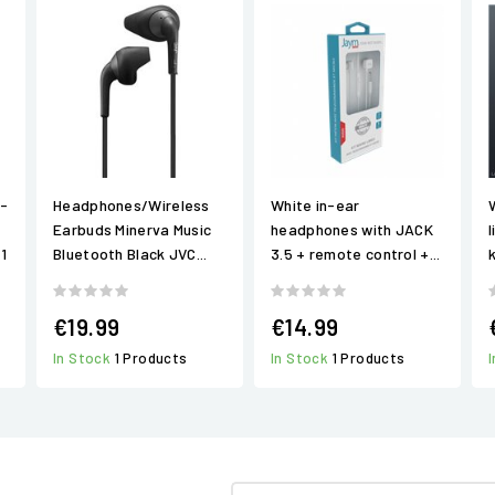
d-
Headphones/Wireless
White in-ear
Earbuds Minerva Music
headphones with JACK
1
Bluetooth Black JVC...
3.5 + remote control +...
€19.99
€14.99
In Stock
1 Products
In Stock
1 Products