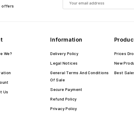
d offers
t
Information
Produc
re We?
Delivery Policy
Prices Dr
Legal Notices
New Prod
ration
General Terms And Conditions
Best Sale
Of Sale
ount
Secure Payment
t Us
Refund Policy
Privacy Policy