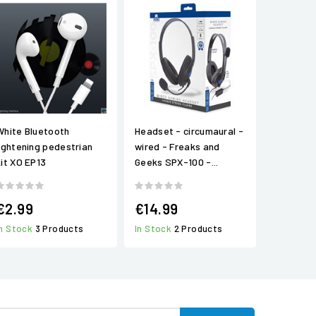
White Bluetooth
Headset - circumaural -
lightening pedestrian
wired - Freaks and
kit XO EP13
Geeks SPX-100 -...
€2.99
€14.99
In Stock
3 Products
In Stock
2 Products