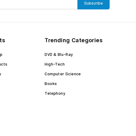
ts
Trending Categories
op
DVD & Blu-Ray
ucts
High-Tech
s
Computer Science
Books
Telephony