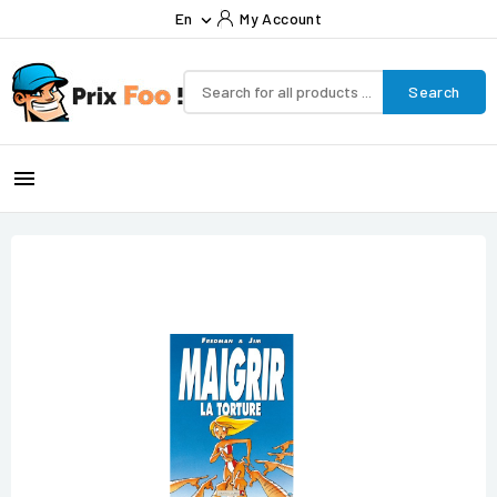
En
My Account

Search
