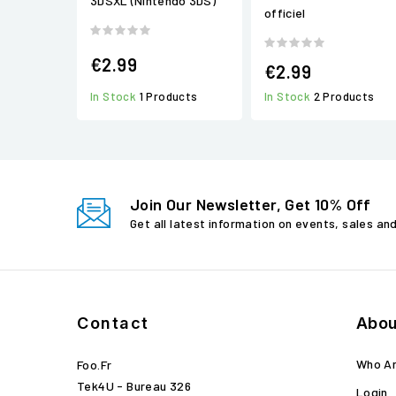
3DSXL (Nintendo 3DS)
officiel
€2.99
€2.99
In Stock
1 Products
In Stock
2 Products
Join Our Newsletter, Get 10% Off
Get all latest information on events, sales an
Contact
Abou
Who A
Foo.fr
Tek4U - Bureau 326
Login