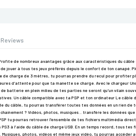
Reviews
Profite de nombreux avantages grâce aux caractéristiques du câble d
e jouer à tous tes jeux préférés depuis le confort de ton canapé. Pl
e de charge de 3 mètres, tu pourras prendre du recul pour profiter p
heures d'attente pour que ta manette se charge. Avec le chargeur Un
 de batterie en plein milieu de tes parties ne seront qu'un vilain so
estives. Un câble compatible avec ta PSP et ton ordinateur Le câble
ide du câble, tu pourras transférer toutes tes données en un rien de 
chainement ? Vidéos, photos, musiques... transfère les données que
SP tu pourras retrouver l'ensemble de tes fichiers multimédia direct
ta PS3 à l'aide du câble de charge USB. En un temps record, tous tes 
. Musiques, photos, vidéos et même jeux vidéo, tu pourras accéder a