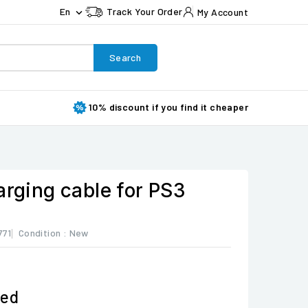
En
Track Your Order
My Account

Search
10% discount if you find it cheaper
arging cable for PS3
771
Condition :
New
ded