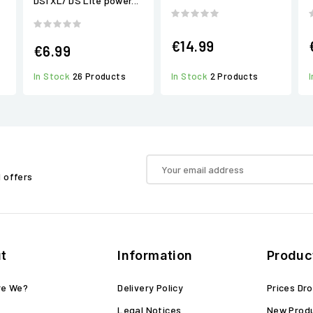
DSi XL/ DS Lite power...
€14.99
€6.99
In Stock
26 Products
In Stock
2 Products
d offers
t
Information
Produc
re We?
Delivery Policy
Prices Dr
Legal Notices
New Prod