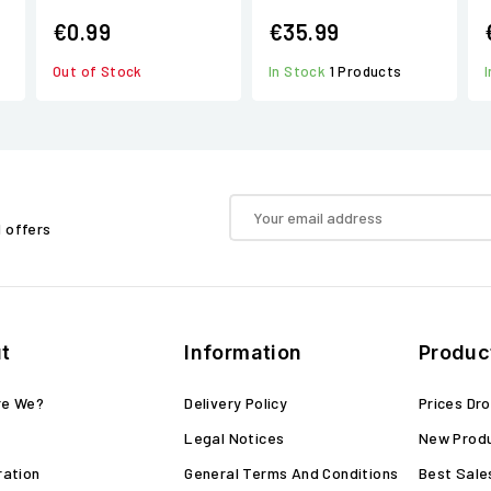
€0.99
€35.99
Out of Stock
In Stock
1 Products
d offers
t
Information
Produc
re We?
Delivery Policy
Prices Dr
Legal Notices
New Prod
ration
General Terms And Conditions
Best Sale