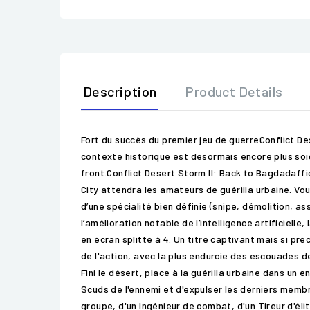
Description
Product Details
Fort du succès du premier jeu de guerreConflict D
contexte historique est désormais encore plus soign
front.Conflict Desert Storm II: Back to Bagdadaffic
City attendra les amateurs de guérilla urbaine. Vo
d’une spécialité bien définie (snipe, démolition, a
l’amélioration notable de l’intelligence artificiell
en écran splitté à 4. Un titre captivant mais si pr
de l'action, avec la plus endurcie des escouades d
Fini le désert, place à la guérilla urbaine dans u
Scuds de l'ennemi et d'expulser les derniers memb
groupe, d'un Ingénieur de combat, d'un Tireur d'éli