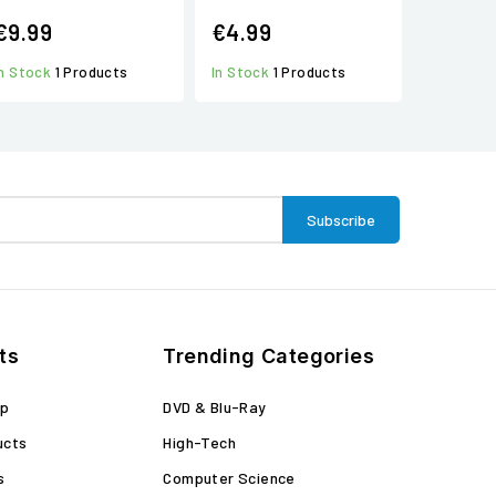
€9.99
€4.99
In Stock
1 Products
In Stock
1 Products
ts
Trending Categories
op
DVD & Blu-Ray
ucts
High-Tech
s
Computer Science