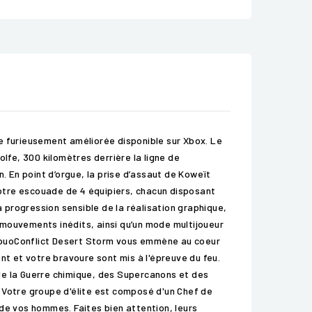
e furieusement améliorée disponible sur Xbox. Le
lfe, 300 kilomètres derrière la ligne de
. En point d’orgue, la prise d’assaut de Koweït
 votre escouade de 4 équipiers, chacun disposant
a progression sensible de la réalisation graphique,
des mouvements inédits, ainsi qu’un mode multijoueur
.--NobuoConflict Desert Storm vous emmène au coeur
nt et votre bravoure sont mis à l'épreuve du feu.
e de la Guerre chimique, des Supercanons et des
 Votre groupe d'élite est composé d'un Chef de
é de vos hommes. Faites bien attention, leurs