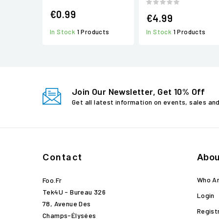
€0.99
€4.99
In Stock
1 Products
In Stock
1 Products
Join Our Newsletter, Get 10% Off
Get all latest information on events, sales an
Contact
Abou
Who A
Foo.fr
Tek4U - Bureau 326
Login
78, Avenue Des
Regist
Champs-Élysées