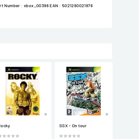
 Part Number : xbox_00396 EAN : 5021290021976
Rocky
SSX - On tour