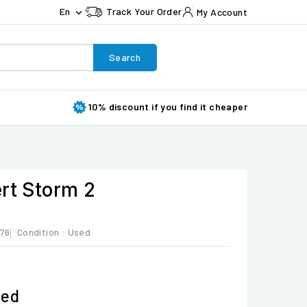
En
Track Your Order
My Account

Search
10% discount if you find it cheaper
rt Storm 2
76
Condition :
Used
ded