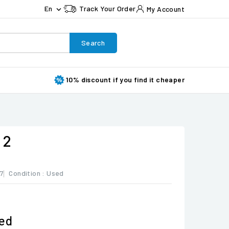
En
Track Your Order
My Account

Search
10% discount if you find it cheaper
 2
7
Condition :
Used
ded