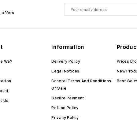
d offers
t
Information
Produc
re We?
Delivery Policy
Prices Dr
Legal Notices
New Prod
ration
General Terms And Conditions
Best Sale
Of Sale
ount
Secure Payment
t Us
Refund Policy
Privacy Policy