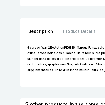
Description
Product Details
Gears of War 2EAActionPEGI 18+Marcus Fenix, solda
d'une féroce haine des humains. De retour sur la p
un nom dans ce jeu d'action trépidant.Le premier G
redoutables, graphismes fins, adrénaline et friss
supplémentaires. Doté d'un mode multijoueurs, ce 
5 other products in the same c