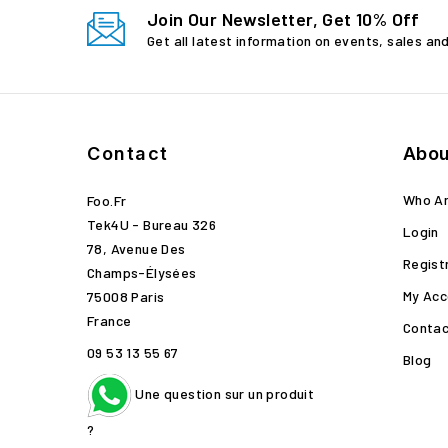
Join Our Newsletter, Get 10% Off
Get all latest information on events, sales an
Contact
Abou
Who A
Foo.fr
Tek4U - Bureau 326
Login
78, Avenue Des
Regist
Champs-Élysées
My Acc
75008 Paris
France
Contac
09 53 13 55 67
Blog
Une question sur un produit
?