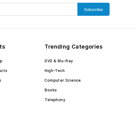
ts
Trending Categories
op
DVD & Blu-Ray
ucts
High-Tech
s
Computer Science
Books
Telephony