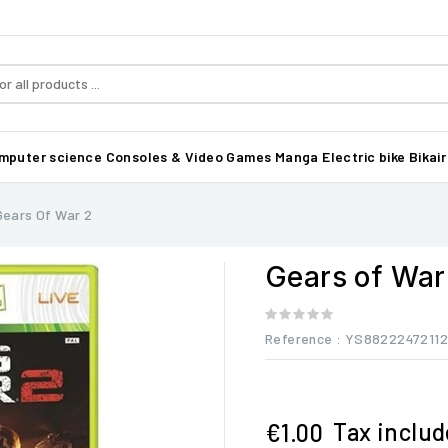
mputer science
Consoles & Video Games
Manga
Electric bike Bikair
Gears Of War 2
Gears of War
Reference
: YS88222472112
Tax inclu
€1.00