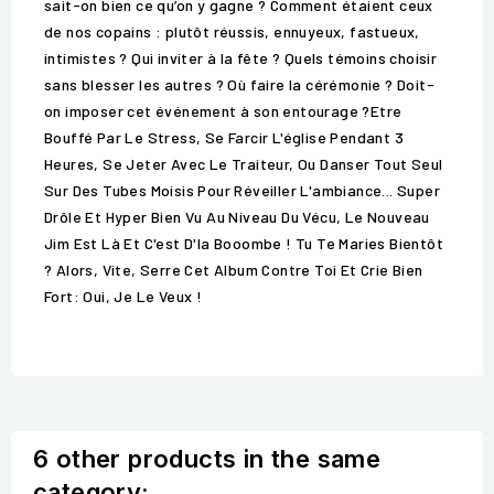
sait-on bien ce qu’on y gagne ? Comment étaient ceux
de nos copains : plutôt réussis, ennuyeux, fastueux,
intimistes ? Qui inviter à la fête ? Quels témoins choisir
sans blesser les autres ? Où faire la cérémonie ? Doit-
on imposer cet événement à son entourage ?Etre
Bouffé Par Le Stress, Se Farcir L'église Pendant 3
Heures, Se Jeter Avec Le Traiteur, Ou Danser Tout Seul
Sur Des Tubes Moisis Pour Réveiller L'ambiance... Super
Drôle Et Hyper Bien Vu Au Niveau Du Vécu, Le Nouveau
Jim Est Là Et C'est D'la Booombe ! Tu Te Maries Bientôt
? Alors, Vite, Serre Cet Album Contre Toi Et Crie Bien
Fort: Oui, Je Le Veux !
6 other products in the same
category: