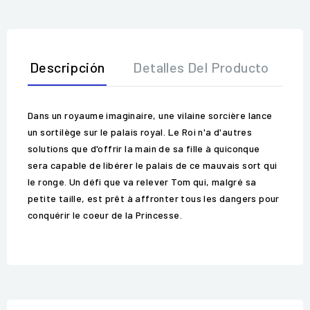
Descripción
Detalles Del Producto
O
Dans un royaume imaginaire, une vilaine sorcière lance
un sortilège sur le palais royal. Le Roi n'a d'autres
solutions que d'offrir la main de sa fille à quiconque
sera capable de libérer le palais de ce mauvais sort qui
le ronge. Un défi que va relever Tom qui, malgré sa
petite taille, est prêt à affronter tous les dangers pour
conquérir le coeur de la Princesse.