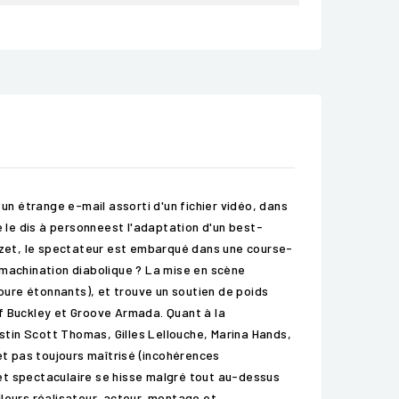
n étrange e-mail assorti d'un fichier vidéo, dans
e le dis à personneest l'adaptation d'un best-
luzet, le spectateur est embarqué dans une course-
e machination diabolique ? La mise en scène
ure étonnants), et trouve un soutien de poids
ff Buckley et Groove Armada. Quant à la
istin Scott Thomas, Gilles Lellouche, Marina Hands,
et pas toujours maîtrisé (incohérences
x et spectaculaire se hisse malgré tout au-dessus
illeurs réalisateur, acteur, montage et