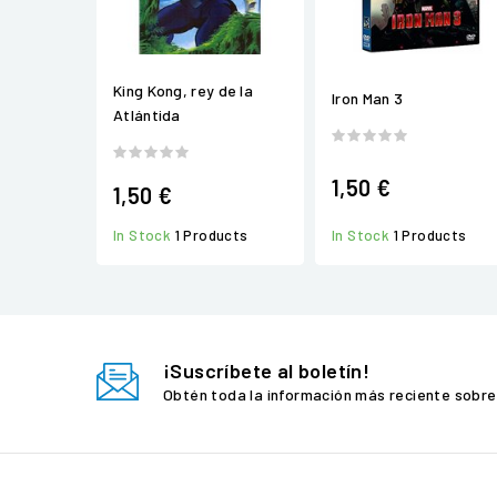
King Kong, rey de la
Iron Man 3
Atlántida
1,50 €
1,50 €
In Stock
1 Products
In Stock
1 Products
¡Suscríbete al boletín!
Obtén toda la información más reciente sobre