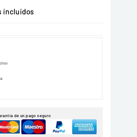
 incluidos
olso
ga
arantía de un pago seguro