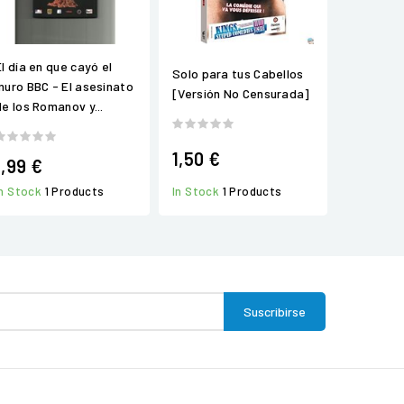
El día en que cayó el
Solo para tus Cabellos
muro BBC - El asesinato
[Versión No Censurada]
de los Romanov y...
1,50 €
1,99 €
In Stock
1 Products
In Stock
1 Products