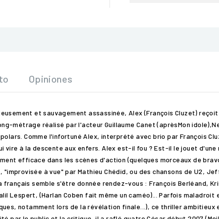
to
Opiniones
eusement et sauvagement assassinée, Alex (François Cluzet) reçoit u
 long-métrage réalisé par l'acteur Guillaume Canet (aprèsMon idole),N
 polars. Comme l'infortuné Alex, interprété avec brio par François C
 vire à la descente aux enfers. Alex est-il fou ? Est-il le jouet d'un
ement efficace dans les scènes d'action (quelques morceaux de bravo
e, "improvisée à vue" par Mathieu Chédid, ou des chansons de U2, Je
éma français semble s'être donnée rendez-vous : François Berléand, Kr
alil Lespert, (Harlan Coben fait même un caméo)... Parfois maladroit 
ues, notamment lors de la révélation finale...), ce thriller ambitieu
é par le public et la critique, il a raflé quatre César début 2007 (Me