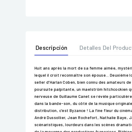
Descripción
Detalles Del Produc
Huit ans après la mort de sa femme aimée, mystéri
lequel il croit reconnaître son épouse... Deuxième
seller d'Harlan Coben, bien connu des amateurs de
poursuite palpitante, un maelström hitchcockien qui
nerveuse de Guillaume Canet se révèle particulièr
dans la bande-son, du côté de la musique original
distribution, c'est Byzance ! La fine fleur du cin
André Dussollier, Jean Rochefort, Nathalie Baye, J
scénaristiques, lourdeurs dans les scènes dramatiq
de la moyenne des productions françaises. Plébiscit