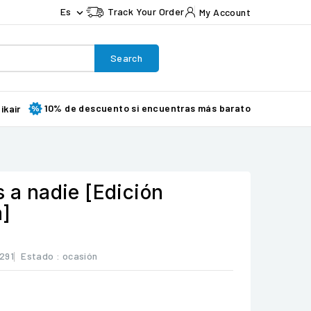
Es
Track Your Order
My Account

Search
10% de descuento si encuentras más barato
ikair
s a nadie [Edición
a]
291
Estado :
ocasión