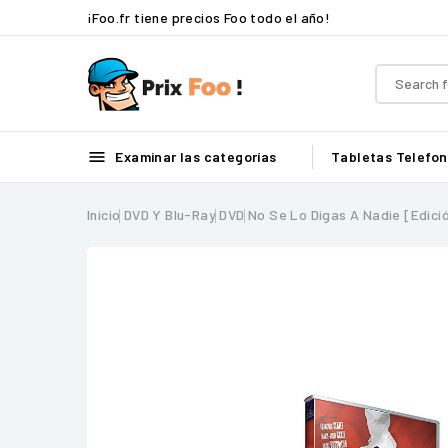
¡Foo.fr tiene precios Foo todo el año!

Examinar las categorías
Tabletas
Telefon
Inicio
DVD Y Blu-Ray
DVD
No Se Lo Digas A Nadie [Edici