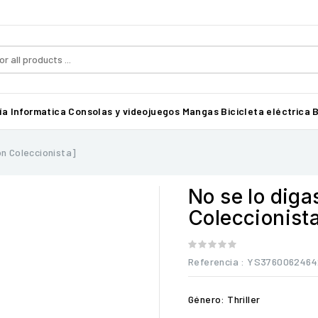
ía
Informatica
Consolas y videojuegos
Mangas
Bicicleta eléctrica B
ón Coleccionista]
No se lo diga
Coleccionist
Referencia
: YS3760062464
Género: Thriller