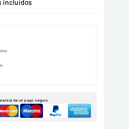
 incluidos
olso
ga
arantía de un pago seguro