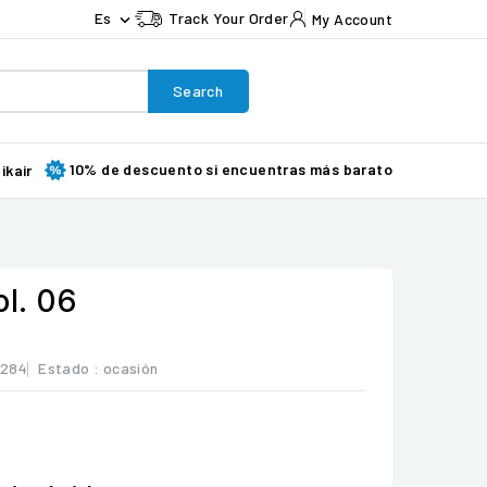
Es
Track Your Order
My Account

Search
10% de descuento si encuentras más barato
ikair
ol. 06
3284
Estado :
ocasión