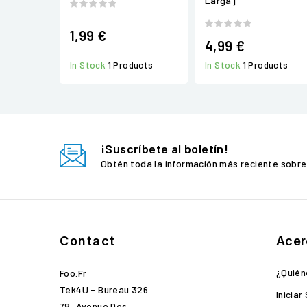
Larga]
1,99 €
4,99 €
In Stock
1 Products
In Stock
1 Products
¡Suscríbete al boletín!
Obtén toda la información más reciente sobre
Contact
Acer
¿Quié
Foo.fr
Tek4U - Bureau 326
Iniciar
78, Avenue Des