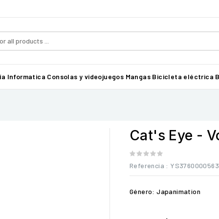
ía
Informatica
Consolas y videojuegos
Mangas
Bicicleta eléctrica B
Cat's Eye - V
Referencia
: YS376000056
Género: Japanimation