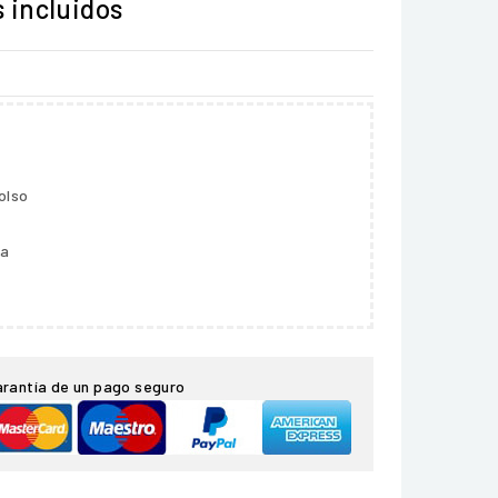
 incluidos
olso
ga
arantía de un pago seguro