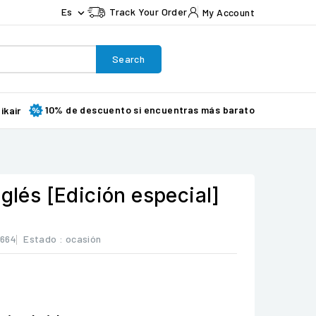
Es
Track Your Order
My Account

Search
10% de descuento si encuentras más barato
ikair
nglés [Edición especial]
664
Estado :
ocasión