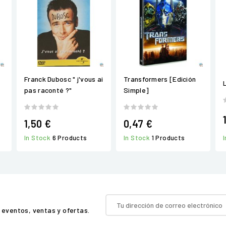
Franck Dubosc " j'vous ai
Transformers [Edición
pas raconté ?"
Simple]
1,50 €
0,47 €
In Stock
6 Products
In Stock
1 Products
 eventos, ventas y ofertas.