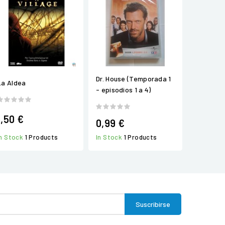
Dr. House (Temporada 1
La Aldea
- episodios 1 a 4)
1,50 €
0,99 €
In Stock
1 Products
In Stock
1 Products