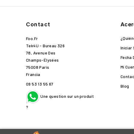
Contact
Acer
¿Quié
Foo.fr
Tek4U - Bureau 326
Iniciar
78, Avenue Des
Fecha 
Champs-Élysées
Mi Cue
75008 Paris
Francia
Contac
09 53 13 55 67
Blog
Une question sur un produit
?