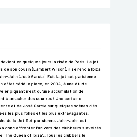
evient en quelques jours la risée de Paris. La jet
s de son cousin (Lambert Wilson), il se rend à Ibiza
hn-John (José Garcia). Exit la jet set parisienne
en effet cédé la place, en 2004, à une étude
évéler piquant n'est qu'une accumulation de
nt à arracher des sourires). Une certaine
niente et de José Garcia sur quelques scènes clés.
ées les plus folles et les plus extravagantes,
échu de la Jet Set parisienne, John-John est
 va donc affronter l'univers des clubbeurs survoltés
'The Queen of Ibiza'...Tous les clubbers le