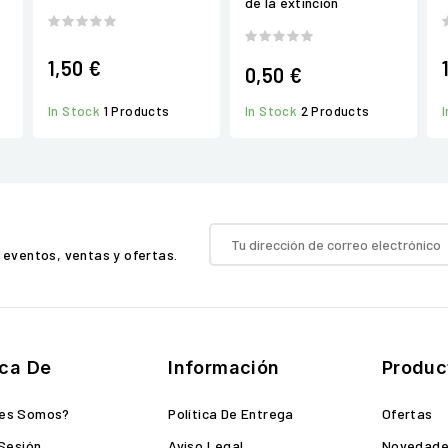
de la extinción
1,50 €
0,50 €
In Stock
2 Products
In Stock
1 Products
 eventos, ventas y ofertas.
ca De
Información
Produc
nes Somos?
Política De Entrega
Ofertas
 Sesión
Aviso Legal
Novedad