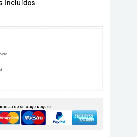
 incluidos
olso
ga
arantía de un pago seguro