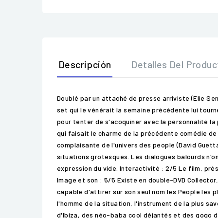
Descripción
Detalles Del Produc
Doublé par un attaché de presse arriviste (Elie Sem
set qui le vénérait la semaine précédente lui tourn
pour tenter de s'acoquiner avec la personnalité la
qui faisait le charme de la précédente comédie de 
complaisante de l'univers des people (David Guetta 
situations grotesques. Les dialogues balourds n'on
expression du vide. Interactivité : 2/5 Le film, p
Image et son : 5/5 Existe en double-DVD Collector.A
capable d'attirer sur son seul nom les People les 
l'homme de la situation, l'instrument de la plus sa
d'Ibiza, des néo-baba cool déjantés et des gogo da