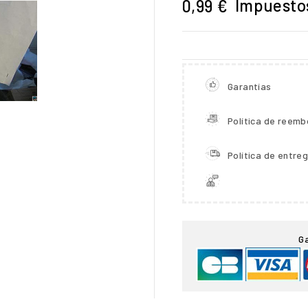
Impuestos
0,99 €
Garantías
Política de reemb
Política de entre

G