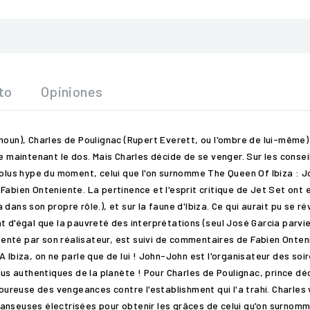
to
Opiniones
oun), Charles de Poulignac (Rupert Everett, ou l'ombre de lui-même) d
e maintenant le dos. Mais Charles décide de se venger. Sur les conseil
 plus hype du moment, celui que l'on surnomme The Queen Of Ibiza : Jo
Fabien Onteniente. La pertinence et l'esprit critique de Jet Set ont 
dans son propre rôle.), et sur la faune d'Ibiza. Ce qui aurait pu se r
t d'égal que la pauvreté des interprétations (seul José Garcia parvie
résenté par son réalisateur, est suivi de commentaires de Fabien Onte
 Ibiza, on ne parle que de lui ! John-John est l'organisateur des soir
plus authentiques de la planète ! Pour Charles de Poulignac, prince d
voureuse des vengeances contre l'establishment qui l'a trahi. Charles
nseuses électrisées pour obtenir les grâces de celui qu'on surnomme 