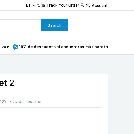
Es
Track Your Order
My Account

Search
10% de descuento si encuentras más barato
ikair
et 2
427
Estado :
ocasión