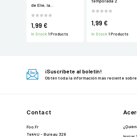
temporada 2
de Elie, la...
1,99 €
1,99 €
In Stock
1 Products
In Stock
1 Products
¡Suscríbete al boletín!
Obtén toda la información más reciente sobre
Contact
Acer
¿Quié
Foo.fr
Tek4U - Bureau 326
Iniciar