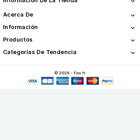
Información De La Tienda

Acerca De

Información

Productos

Categorías De Tendencia

© 2026 - Foo.fr