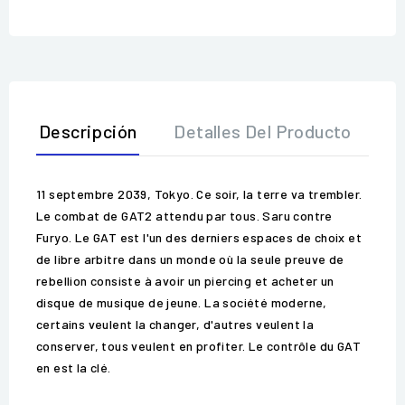
Descripción
Detalles Del Producto
O
11 septembre 2039, Tokyo. Ce soir, la terre va trembler.
Le combat de GAT2 attendu par tous. Saru contre
Furyo. Le GAT est l'un des derniers espaces de choix et
de libre arbitre dans un monde où la seule preuve de
rebellion consiste à avoir un piercing et acheter un
disque de musique de jeune. La société moderne,
certains veulent la changer, d'autres veulent la
conserver, tous veulent en profiter. Le contrôle du GAT
en est la clé.