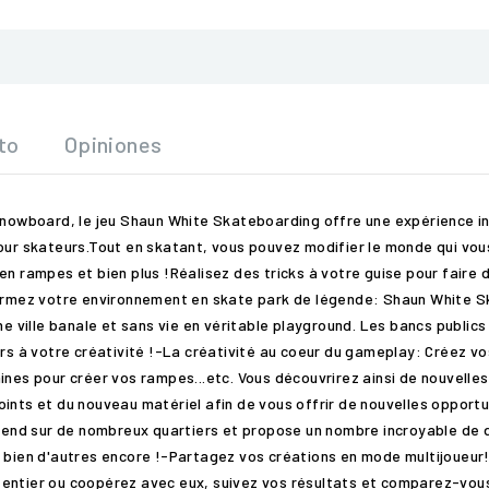
to
Opiniones
 snowboard, le jeu Shaun White Skateboarding offre une expérience i
our skateurs.Tout en skatant, vous pouvez modifier le monde qui vous
n rampes et bien plus !Réalisez des tricks à votre guise pour faire d
formez votre environnement en skate park de légende: Shaun White Sk
ne ville banale et sans vie en véritable playground. Les bancs public
urs à votre créativité !-La créativité au coeur du gameplay: Créez v
ines pour créer vos rampes...etc. Vous découvrirez ainsi de nouvelle
ints et du nouveau matériel afin de vous offrir de nouvelles opportu
'étend sur de nombreux quartiers et propose un nombre incroyable de 
t bien d'autres encore !-Partagez vos créations en mode multijoueu
entier ou coopérez avec eux, suivez vos résultats et comparez-vous