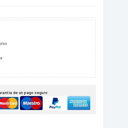
olso
ga
arantía de un pago seguro