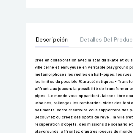
Descripción
Detalles Del Produc
Crée en collaboration avec la star du skate et du
ville terne et ennuyeuse en véritable playground p
métamorphosez les ruelles en half-pipes, les rues e
les limites du possible !Caractéristiques:- Trans
offrant aux joueurs la possibilité de transformer u
pipes...Le monde vous appartient, laissez libre co
urbaines, rallongez les rambardes, videz des fonta
bâtiments. Votre créativité vous rapportera des po
Découvrez ou créez des spots de rêve : la ville s
récupération d'objets, des missions de scénario e
playgrounds, affrontez d'autres joueurs du monde 