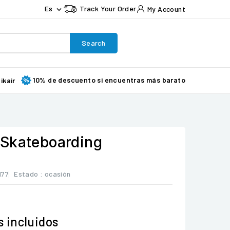
Es
Track Your Order
My Account

Search
10% de descuento si encuentras más barato
ikair
 Skateboarding
177
Estado :
ocasión
 incluidos