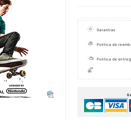
Garantías
Política de reemb
Política de entre

G