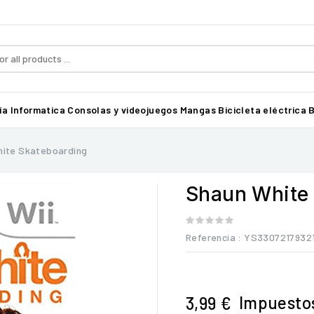
ía
Informatica
Consolas y videojuegos
Mangas
Bicicleta eléctrica B
hite Skateboarding
Shaun White
Referencia
: YS3307217932
Impuestos
3,99 €