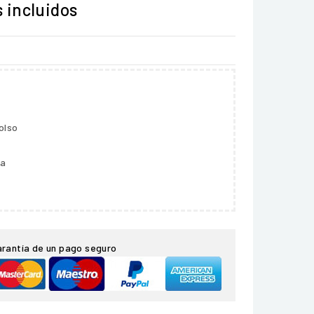
 incluidos
olso
ga
arantía de un pago seguro