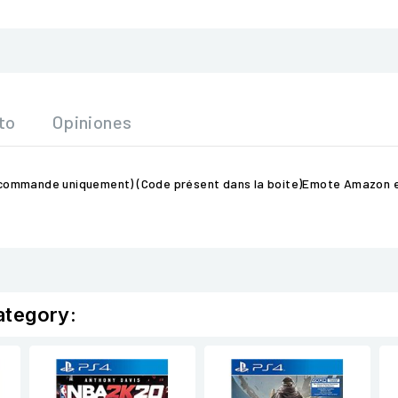
to
Opiniones
précommande uniquement) (Code présent dans la boite)Emote Amazon ex
ategory: