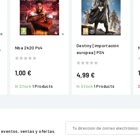
Destiny [importación
Nba 2k20 Ps4
-
europea] PS4
1,00 €
4,99 €
In Stock
1 Products
In Stock
1 Products
 eventos, ventas y ofertas.