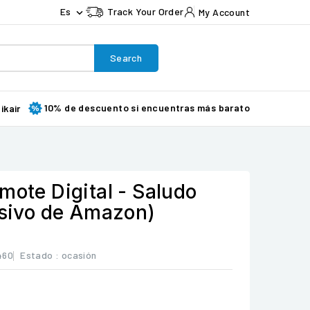
Es
Track Your Order
My Account

Search
10% de descuento si encuentras más barato
ikair
mote Digital - Saludo
usivo de Amazon)
460
Estado :
ocasión