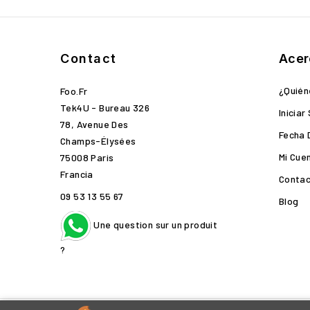
Contact
Acer
¿Quié
Foo.fr
Tek4U - Bureau 326
Iniciar
78, Avenue Des
Fecha 
Champs-Élysées
Mi Cue
75008 Paris
Francia
Contac
09 53 13 55 67
Blog
Une question sur un produit
?