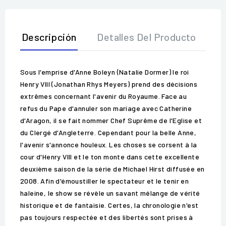
Descripción
Detalles Del Producto
O
Sous l'emprise d'Anne Boleyn (Natalie Dormer) le roi
Henry VIII (Jonathan Rhys Meyers) prend des décisions
extrêmes concernant l'avenir du Royaume. Face au
refus du Pape d'annuler son mariage avec Catherine
d'Aragon, il se fait nommer Chef Suprême de l'Eglise et
du Clergé d'Angleterre. Cependant pour la belle Anne,
l'avenir s'annonce houleux. Les choses se corsent à la
cour d'Henry VIII et le ton monte dans cette excellente
deuxième saison de la série de Michael Hirst diffusée en
2008. Afin d'émoustiller le spectateur et le tenir en
haleine, le show se révèle un savant mélange de vérité
historique et de fantaisie. Certes, la chronologie n'est
pas toujours respectée et des libertés sont prises à