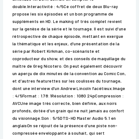
double.Interactivité : 4/5Ce coffret de deux Blu-ray
propose les six épisodes et un bon programme de
suppléments en HD. Le making of très complet revient
sur la genèse de la série et le tournage. Il est suivi d'une
rétrospective de chaque épisode, mettant en exergue
la thématique et les enjeux, d'une présentation de la
série par Robert Kirkman, co-scénariste et
coproducteur du show, et des conseils de maquillage du
maître de Greg Nicotero. On peut également découvrir
un aperçu de dix minutes de la convention au Comic Con,
et d'autres featurettes sur les coulisses du tournage,
dont une interview d'un Andrew Lincoln facétieux.Image
: 4/5Format : 1.78:1Résolution : 1080 24pCompression :
AVCUne image très correcte, bien définie, aux noirs
profonds, dotée d'un grain qui ne nuit jamais au confort
du visionnage.Son : 5/5DTS-HD Master Audio 5.1 en
anglaisOn se réjouit de la présence d'une piste non-
compressée enveloppante à souhait, qui sert