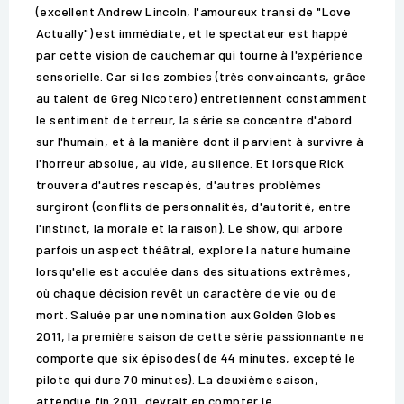
(excellent Andrew Lincoln, l'amoureux transi de "Love
Actually") est immédiate, et le spectateur est happé
par cette vision de cauchemar qui tourne à l'expérience
sensorielle. Car si les zombies (très convaincants, grâce
au talent de Greg Nicotero) entretiennent constamment
le sentiment de terreur, la série se concentre d'abord
sur l'humain, et à la manière dont il parvient à survivre à
l'horreur absolue, au vide, au silence. Et lorsque Rick
trouvera d'autres rescapés, d'autres problèmes
surgiront (conflits de personnalités, d'autorité, entre
l'instinct, la morale et la raison). Le show, qui arbore
parfois un aspect théâtral, explore la nature humaine
lorsqu'elle est acculée dans des situations extrêmes,
où chaque décision revêt un caractère de vie ou de
mort. Saluée par une nomination aux Golden Globes
2011, la première saison de cette série passionnante ne
comporte que six épisodes (de 44 minutes, excepté le
pilote qui dure 70 minutes). La deuxième saison,
attendue fin 2011, devrait en compter le