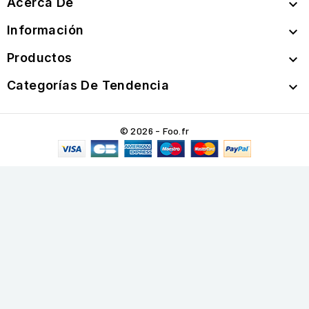
Acerca De

Información

Productos

Categorías De Tendencia

© 2026 - Foo.fr