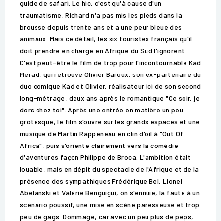
guide de safari. Le hic, c'est qu'à cause d'un
traumatisme, Richard n'a pas mis les pieds dans la
brousse depuis trente ans et a une peur bleue des
animaux. Mais ce détail, les six touristes français qu'il
doit prendre en charge en Afrique du Sud l'ignorent.
C'est peut-être le film de trop pour l'incontournable Kad
Merad, qui retrouve Olivier Baroux, son ex-partenaire du
duo comique Kad et Olivier, réalisateur ici de son second
long-métrage, deux ans après le romantique "Ce soir, je
dors chez toi". Après une entrée en matière un peu
grotesque, le film s'ouvre sur les grands espaces et une
musique de Martin Rappeneau en clin d'oil à "Out Of
Africa", puis s'oriente clairement vers la comédie
d'aventures façon Philippe de Broca. L'ambition était
louable, mais en dépit du spectacle de l'Afrique et de la
présence des sympathiques Frédérique Bel, Lionel
Abelanski et Valérie Benguigui, on s'ennuie, la faute à un
scénario poussif, une mise en scène paresseuse et trop
peu de gags. Dommage, car avec un peu plus de peps,