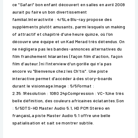
ce "Safari" bon enfant découvert en salles en avril 2009
aurait pu faire un bon divertissement
familial.Interactivité : 4/5Le Blu-ray propose des
suppléments plutôt amusants, parmi lesquels un making
of attractif et chapitré d'une heure quinze, où l'on
découvre une équipe et un Kad Merad très détendus. On
ne négligera pas les bandes-annonces alternatives du
film franchement hilarantes (façon film d'action, façon
film d'auteur.) ni l'interview d'un gorille qui n'a pas
encore vu "Bienvenue chez les Ch'tis". Une piste
interactive permet d'accéder à des story-boards
durant le visionnage.Image : 5/5Format :
2.35:1Résolution : 1080 24pCompression : VC-1Une très
belle définition, des couleurs africaines éclatantes.Son
: 5/5DTS-HD Master Audio 5.1, HD PCM Stéréo en
françaisLa piste Master Audio 5.1 offre une belle
spatialisation et sait se montrer subtile.