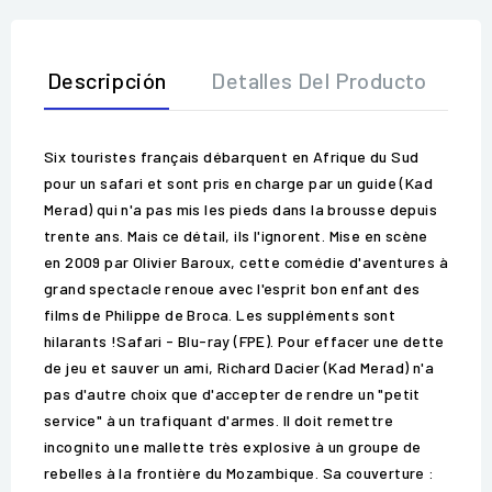
Descripción
Detalles Del Producto
O
Six touristes français débarquent en Afrique du Sud
pour un safari et sont pris en charge par un guide (Kad
Merad) qui n'a pas mis les pieds dans la brousse depuis
trente ans. Mais ce détail, ils l'ignorent. Mise en scène
en 2009 par Olivier Baroux, cette comédie d'aventures à
grand spectacle renoue avec l'esprit bon enfant des
films de Philippe de Broca. Les suppléments sont
hilarants !Safari - Blu-ray (FPE). Pour effacer une dette
de jeu et sauver un ami, Richard Dacier (Kad Merad) n'a
pas d'autre choix que d'accepter de rendre un "petit
service" à un trafiquant d'armes. Il doit remettre
incognito une mallette très explosive à un groupe de
rebelles à la frontière du Mozambique. Sa couverture :