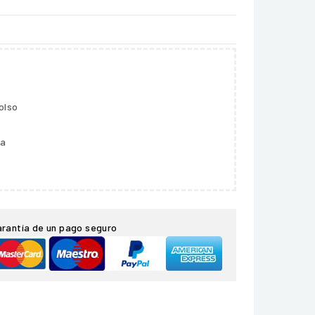
olso
ga
arantía de un pago seguro