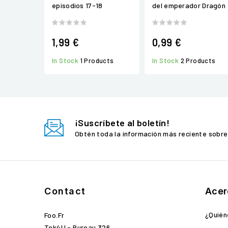
episodios 17-18
del emperador Dragón
1,99 €
0,99 €
In Stock
1 Products
In Stock
2 Products
¡Suscríbete al boletín!
Obtén toda la información más reciente sobre
Contact
Acer
¿Quié
Foo.fr
Tek4U - Bureau 326