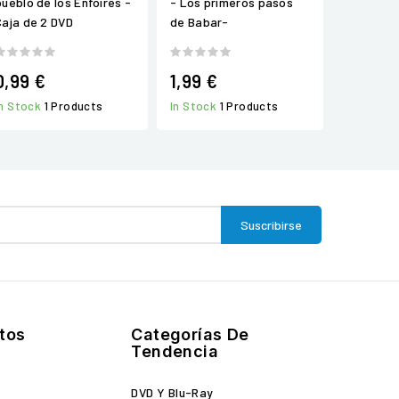
pueblo de los Enfoirés -
- Los primeros pasos
Caja de 2 DVD
de Babar-
0,99 €
1,99 €
In Stock
1 Products
In Stock
1 Products
tos
Categorías De
Tendencia
DVD Y Blu-Ray