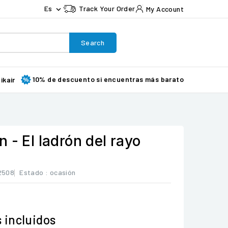
Es
Track Your Order
My Account

Search
10% de descuento si encuentras más barato
ikair
 - El ladrón del rayo
2508
Estado :
ocasión
 incluidos