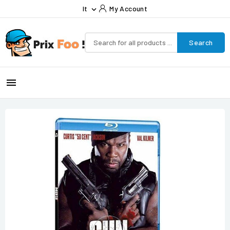
It
My Account

Search
